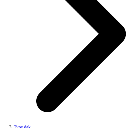
Type dak