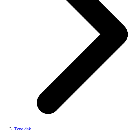
Type dak