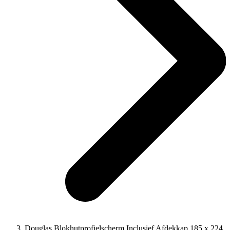
Douglas Blokhutprofielscherm Inclusief Afdekkap 185 x 224