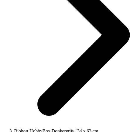
Biohort HobbyBox Donkergrijs 134 x 62 cm