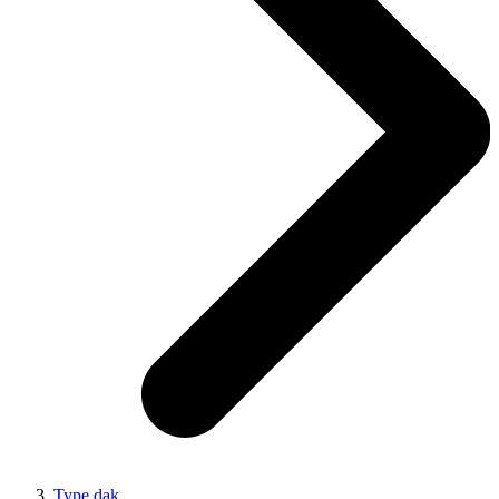
Type dak