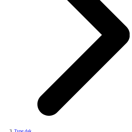
Type dak