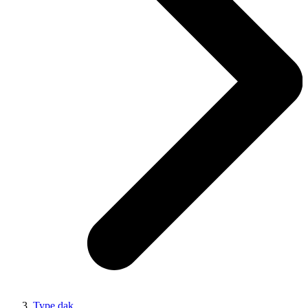
Type dak