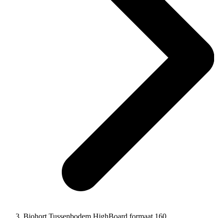
Biohort Tussenbodem HighBoard formaat 160